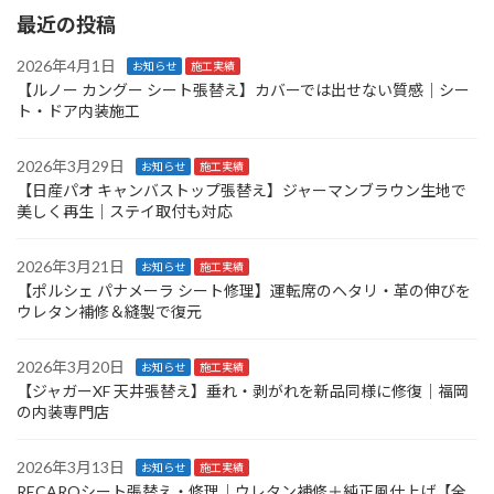
最近の投稿
2026年4月1日
お知らせ
施工実績
【ルノー カングー シート張替え】カバーでは出せない質感｜シー
ト・ドア内装施工
2026年3月29日
お知らせ
施工実績
【日産パオ キャンバストップ張替え】ジャーマンブラウン生地で
美しく再生｜ステイ取付も対応
2026年3月21日
お知らせ
施工実績
【ポルシェ パナメーラ シート修理】運転席のヘタリ・革の伸びを
ウレタン補修＆縫製で復元
2026年3月20日
お知らせ
施工実績
【ジャガーXF 天井張替え】垂れ・剥がれを新品同様に修復｜福岡
の内装専門店
2026年3月13日
お知らせ
施工実績
RECAROシート張替え・修理｜ウレタン補修＋純正風仕上げ【全