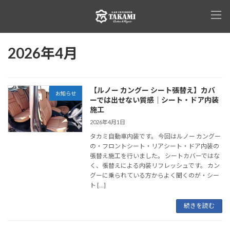
コ
ナ
ン
ビ
テ
ゲ
ン
ー
ツ
シ
2026年4月
へ
ョ
ス
ン
キ
に
ッ
移
【ルノー カングー シート張替え】カバ
お知らせ
プ
動
ーでは出せない質感｜シート・ドア内装
施工
2026年4月1日
タカミ自動車内装です。 今回はルノー カングー
の・フロントシート・リアシート・ドア内装の
張替え施工を行いました。 シートカバーではな
く、張替えによる内装リフレッシュです。 カン
グーに乗られている方からよく聞くのが・シー
ト […]
続きを読む