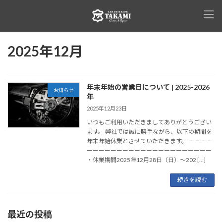
コ
ナ
ン
ビ
テ
ゲ
ン
ー
ツ
シ
2025年12月
へ
ョ
ス
ン
キ
に
ッ
移
年末年始の営業日について | 2025-2026
お知らせ
プ
動
年
2025年12月23日
いつもご利用いただきましてありがとうござい
ます。 弊社では誠に勝手ながら、以下の期間を
年末年始休業とさせていただきます。 ーーーー
ーーーーーーーーーーーーーーーーーーーーー
・休業期間2025年12月28日（日）～202 […]
続きを読む
最近の投稿