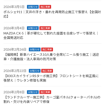
2026年3月5日
お知らせ
施工実績
ポルシェ911｜天井の浮き・垂れを再発防止施工で張替え【全国対
応】
2026年3月4日
お知らせ
施工実績
MAZDA CX-5｜革が硬化して割れた座面を合皮レザーで張替え｜
全国発送対応
2026年2月26日
お知らせ
施工実績
【福岡県】新車ハイエース10人乗り全席ビニール張り施工｜送迎
車・介護施設・法人車両の防汚対策
2026年2月22日
お知らせ
施工実績
【R30スカイラインRSターボ施工例】フロントシートを純正風に
張替え｜ウレタン修理も実施
2026年2月8日
お知らせ
施工実績
【ランドクルーザー施工例】カーゴ室パネル(クォーターパネル)の
割れ・欠けを内装リペアで修復