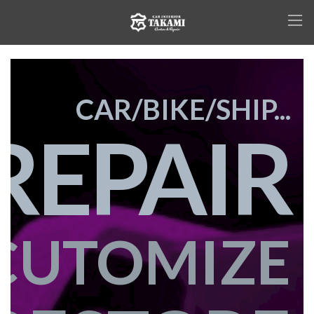
コ
ナ
ン
ビ
テ
ゲ
ン
ー
ツ
シ
へ
ョ
ス
ン
CAR/BIKE/SHIP...
キ
に
ッ
移
REPAIR
プ
動
CUTOMIZE